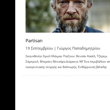
Partisan
19 Σεπτεμβρίου |
Γιώργος Παπαδημητρίου
Σκηνοθεσία: Άριελ Κλάιμαν Παίζουν: Βενσάν Κασέλ, Τζέρεμι
Σάμπριελ, Φλοράνς Μετσάρα Διάρκεια: 98’ Ένα περιβάλλον α
οικογενειακής στοργής και θαλπωρής. Ενθάρρυνση [&hellip