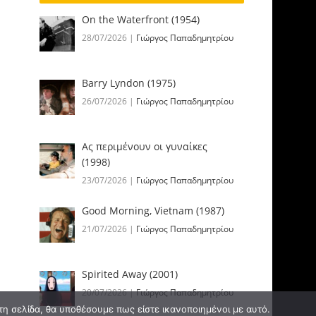
On the Waterfront (1954)
28/07/2026
|
Γιώργος Παπαδημητρίου
Barry Lyndon (1975)
26/07/2026
|
Γιώργος Παπαδημητρίου
Ας περιμένουν οι γυναίκες
(1998)
23/07/2026
|
Γιώργος Παπαδημητρίου
Good Morning, Vietnam (1987)
21/07/2026
|
Γιώργος Παπαδημητρίου
Spirited Away (2001)
20/07/2026
|
Γιώργος Παπαδημητρίου
τη σελίδα, θα υποθέσουμε πως είστε ικανοποιημένοι με αυτό.