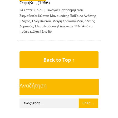
O φόβος (1966)
24 Σεπτεμβρίου |
Γιώργος Παπαδημητρίου
Σκηνοθεσία: Κώστας Μανουσάκης Παίζουν: Ανέστης
Βλάχος, Έλλη Φωτίου, Μαίρη Χρονοπούλου, Αλέξης
Δαμιανός, Έλενα Ναθαναήλ Διάρκεια: 116′ Από τα
πρώτα κιόλας [&hellip
Back to Top ↑
Αναζήτηση