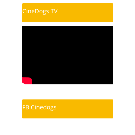
CineDogs TV
FB Cinedogs