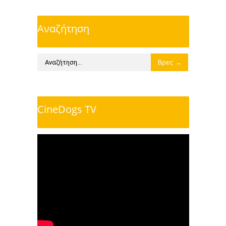
Αναζήτηση
CineDogs TV