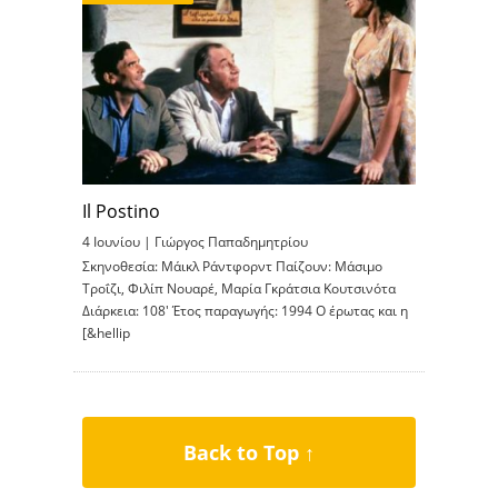
Il Postino
4 Ιουνίου |
Γιώργος Παπαδημητρίου
Σκηνοθεσία: Μάικλ Ράντφορντ Παίζουν: Μάσιμο
Τροΐζι, Φιλίπ Νουαρέ, Μαρία Γκράτσια Κουτσινότα
Διάρκεια: 108′ Έτος παραγωγής: 1994 Ο έρωτας και η
[&hellip
Back to Top ↑