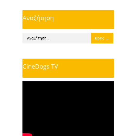
Αναζήτηση
CineDogs TV