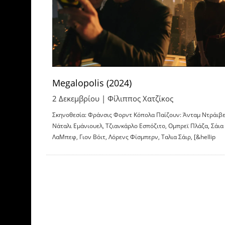
Megalopolis (2024)
2 Δεκεμβρίου |
Φίλιππος Χατζίκος
Σκηνοθεσία: Φράνσις Φορντ Κόπολα Παίζουν: Άνταμ Ντράιβε
Νάταλι Εμάνιουελ, Τζιανκάρλο Εσπόζιτο, Ομπρεϊ Πλάζα, Σάια
ΛαΜπεφ, Γιον Βόιτ, Λόρενς Φίσμπερν, Ταλια Σάιρ, [&hellip