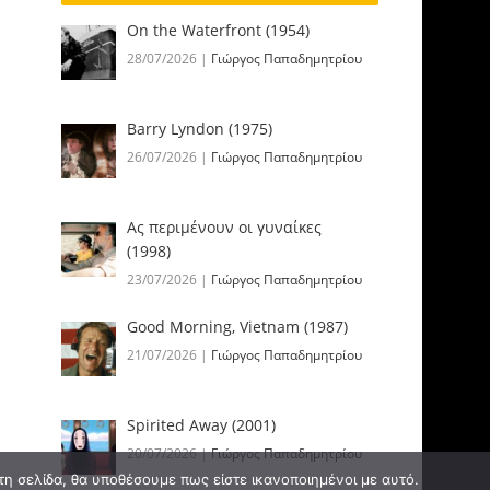
On the Waterfront (1954)
28/07/2026
|
Γιώργος Παπαδημητρίου
Barry Lyndon (1975)
26/07/2026
|
Γιώργος Παπαδημητρίου
Ας περιμένουν οι γυναίκες
(1998)
23/07/2026
|
Γιώργος Παπαδημητρίου
Good Morning, Vietnam (1987)
21/07/2026
|
Γιώργος Παπαδημητρίου
Spirited Away (2001)
20/07/2026
|
Γιώργος Παπαδημητρίου
τη σελίδα, θα υποθέσουμε πως είστε ικανοποιημένοι με αυτό.