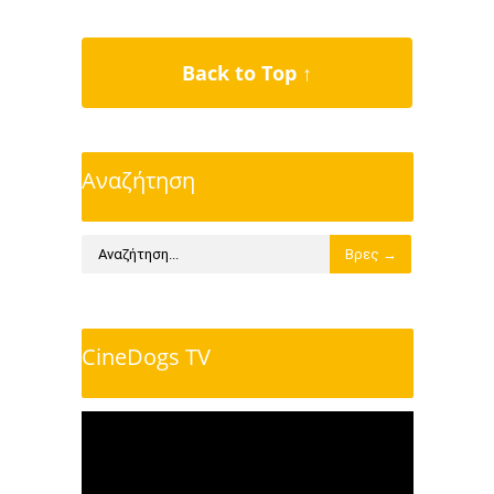
Back to Top ↑
Αναζήτηση
CineDogs TV