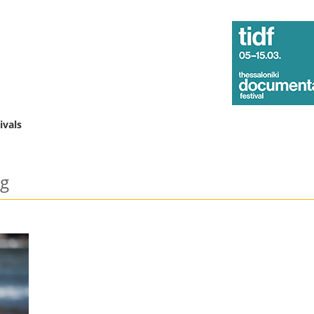
ivals
g