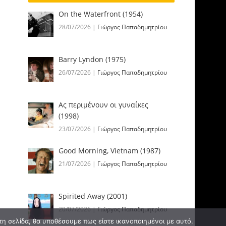
On the Waterfront (1954)
28/07/2026
|
Γιώργος Παπαδημητρίου
Barry Lyndon (1975)
26/07/2026
|
Γιώργος Παπαδημητρίου
Ας περιμένουν οι γυναίκες
(1998)
23/07/2026
|
Γιώργος Παπαδημητρίου
Good Morning, Vietnam (1987)
21/07/2026
|
Γιώργος Παπαδημητρίου
Spirited Away (2001)
20/07/2026
|
Γιώργος Παπαδημητρίου
τη σελίδα, θα υποθέσουμε πως είστε ικανοποιημένοι με αυτό.