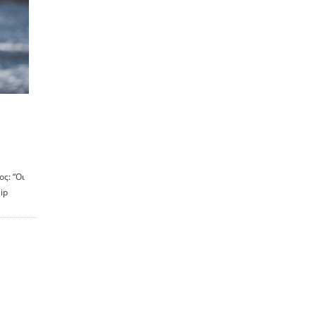
ος: “Οι
ip