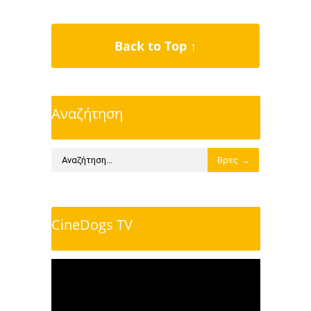
Back to Top ↑
Αναζήτηση
CineDogs TV