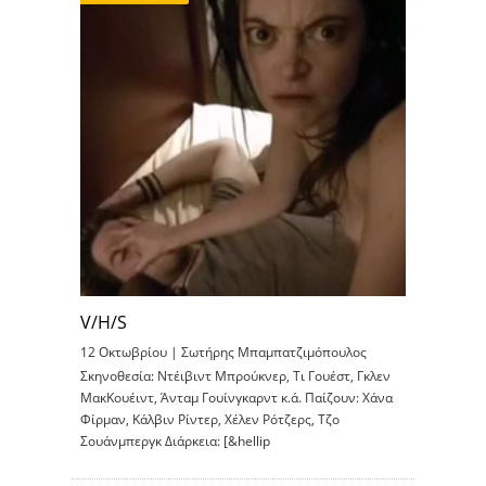
V/H/S
12 Οκτωβρίου |
Σωτήρης Μπαμπατζιμόπουλος
Σκηνοθεσία: Ντέιβιντ Μπρούκνερ, Τι Γουέστ, Γκλεν
ΜακΚουέιντ, Άνταμ Γουίνγκαρντ κ.ά. Παίζουν: Χάνα
Φίρμαν, Κάλβιν Ρίντερ, Χέλεν Ρότζερς, Τζο
Σουάνμπεργκ Διάρκεια: [&hellip