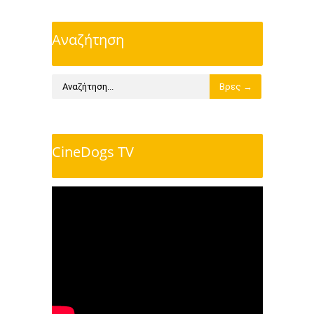
Αναζήτηση
CineDogs TV