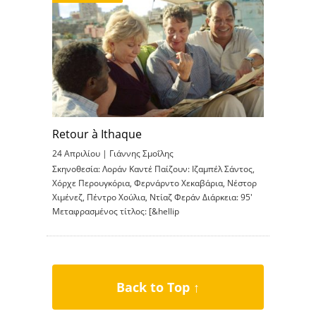
Retour à Ithaque
24 Απριλίου |
Γιάννης Σμοΐλης
Σκηνοθεσία: Λοράν Καντέ Παίζουν: Ιζαμπέλ Σάντος,
Χόρχε Περουγκόρια, Φερνάρντο Χεκαβάρια, Νέστορ
Χιμένεζ, Πέντρο Χούλια, Ντίαζ Φεράν Διάρκεια: 95′
Μεταφρασμένος τίτλος: [&hellip
Back to Top ↑