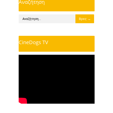
Αναζήτηση
CineDogs TV