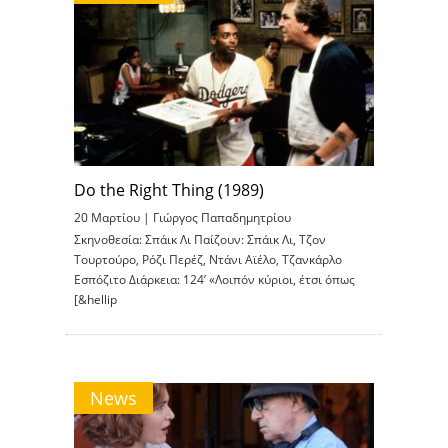
Do the Right Thing (1989)
20 Μαρτίου |
Γιώργος Παπαδημητρίου
Σκηνοθεσία: Σπάικ Λι Παίζουν: Σπάικ Λι, Τζον
Τουρτούρο, Ρόζι Περέζ, Ντάνι Αϊέλο, Τζανκάρλο
Εσπόζιτο Διάρκεια: 124’ «Λοιπόν κύριοι, έτσι όπως
[&hellip
News