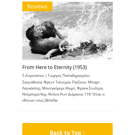
Reviews
From Here to Eternity (1953)
5 Αυγούστου |
Γιώργος Παπαδημητρίου
Σκηνοθεσία: Φρεντ Τσίνεμαν Παίζουν: Μπαρτ
Λανκάστερ, Μοντγκόμερι Κλιφτ, Φρανκ Σινάτρα,
Ντέμπορα Κερ, Ντόνα Ριντ Διάρκεια: 118′ Όταν ο
ιθύνων νους [&hellip
Back to Top ↑