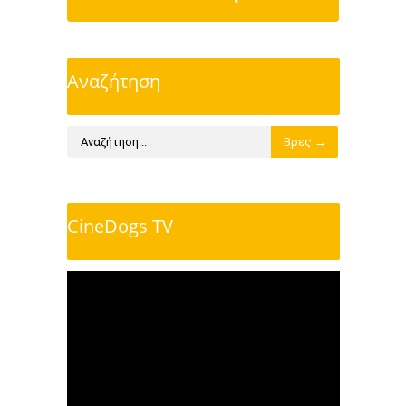
Αναζήτηση
CineDogs TV