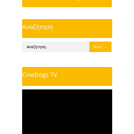
Αναζήτηση
CineDogs TV