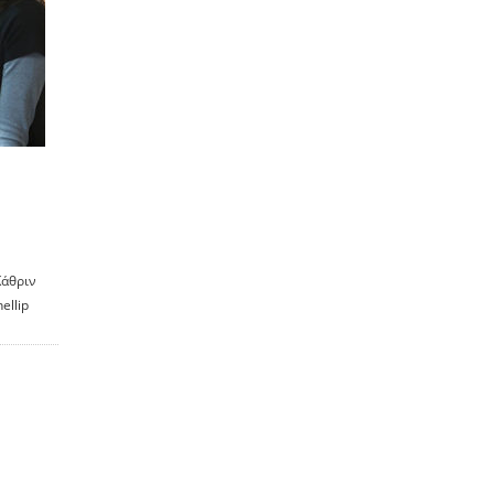
Κάθριν
ellip