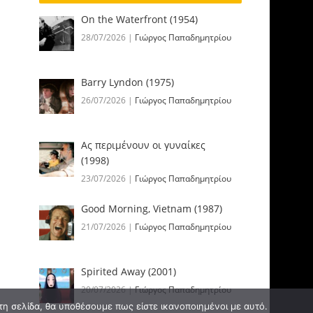
On the Waterfront (1954)
28/07/2026
|
Γιώργος Παπαδημητρίου
Barry Lyndon (1975)
26/07/2026
|
Γιώργος Παπαδημητρίου
Ας περιμένουν οι γυναίκες
(1998)
23/07/2026
|
Γιώργος Παπαδημητρίου
Good Morning, Vietnam (1987)
21/07/2026
|
Γιώργος Παπαδημητρίου
Spirited Away (2001)
20/07/2026
|
Γιώργος Παπαδημητρίου
τη σελίδα, θα υποθέσουμε πως είστε ικανοποιημένοι με αυτό.