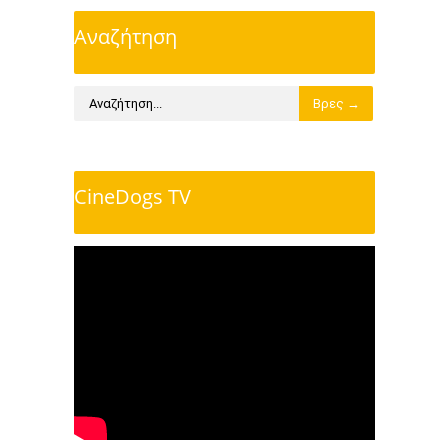
Αναζήτηση
CineDogs TV