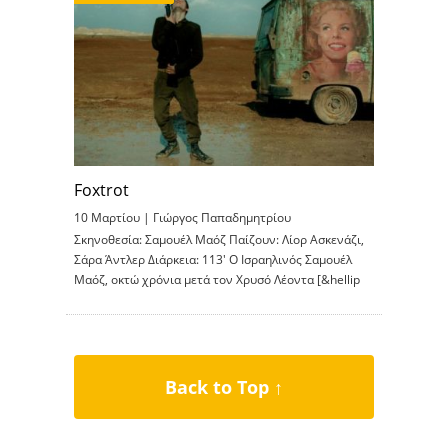
Foxtrot
10 Μαρτίου |
Γιώργος Παπαδημητρίου
Σκηνοθεσία: Σαμουέλ Μαόζ Παίζουν: Λίορ Ασκενάζι,
Σάρα Άντλερ Διάρκεια: 113′ Ο Ισραηλινός Σαμουέλ
Μαόζ, οκτώ χρόνια μετά τον Χρυσό Λέοντα [&hellip
Back to Top ↑