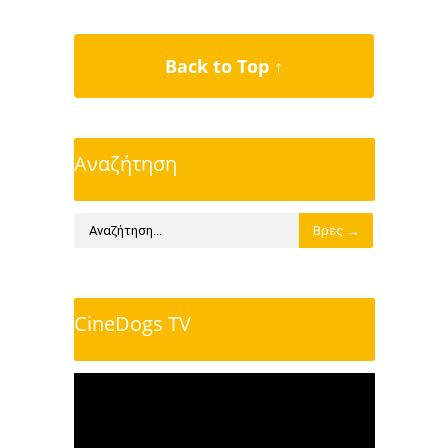
Back to Top ↑
Αναζήτηση
CineDogs TV