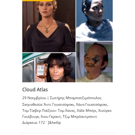
Cloud Atlas
29 Νοεμβρίου |
Σωτήρης Μπαμπατζιμόπουλος
Σκηνοθεσία: Άντι Γουατσόφσκι, Λάνα Γουατσόφσκι,
Τομ Τίκβερ Παίζουν: Τομ Χανκς, Χάλε Μπέρι, Χιούγκο
Γουίβινγκ, Χιου Γκραντ, Τζιμ Μπρόαντμπεντ
Διάρκεια: 172΄ [&hellip