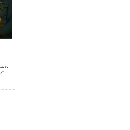
καντς
ος”