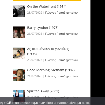
On the Waterfront (1954)
28/07/2026
|
Γιώργος Παπαδημητρίου
Barry Lyndon (1975)
26/07/2026
|
Γιώργος Παπαδημητρίου
Ας περιμένουν οι γυναίκες
(1998)
23/07/2026
|
Γιώργος Παπαδημητρίου
Good Morning, Vietnam (1987)
21/07/2026
|
Γιώργος Παπαδημητρίου
Spirited Away (2001)
20/07/2026
|
Γιώργος Παπαδημητρίου
τη σελίδα, θα υποθέσουμε πως είστε ικανοποιημένοι με αυτό.