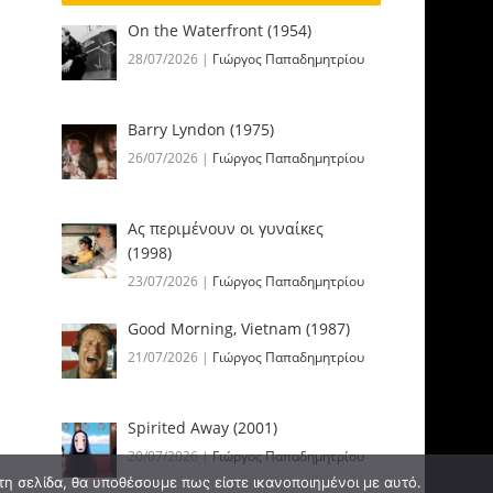
On the Waterfront (1954)
28/07/2026
|
Γιώργος Παπαδημητρίου
Barry Lyndon (1975)
26/07/2026
|
Γιώργος Παπαδημητρίου
Ας περιμένουν οι γυναίκες
(1998)
23/07/2026
|
Γιώργος Παπαδημητρίου
Good Morning, Vietnam (1987)
21/07/2026
|
Γιώργος Παπαδημητρίου
Spirited Away (2001)
20/07/2026
|
Γιώργος Παπαδημητρίου
τη σελίδα, θα υποθέσουμε πως είστε ικανοποιημένοι με αυτό.