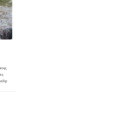
κοφ,
ες
ellip