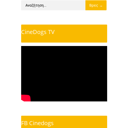
CineDogs TV
FB Cinedogs