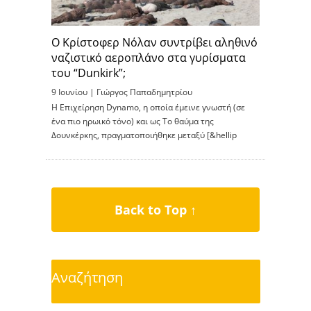
Ο Κρίστοφερ Νόλαν συντρίβει αληθινό
ναζιστικό αεροπλάνο στα γυρίσματα
του “Dunkirk”;
9 Ιουνίου |
Γιώργος Παπαδημητρίου
H Επιχείρηση Dynamo, η οποία έμεινε γνωστή (σε
ένα πιο ηρωικό τόνο) και ως Το θαύμα της
Δουνκέρκης, πραγματοποιήθηκε μεταξύ [&hellip
Back to Top ↑
Αναζήτηση