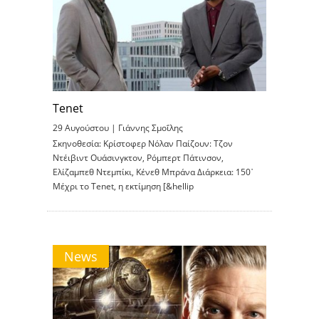
Tenet
29 Αυγούστου |
Γιάννης Σμοΐλης
Σκηνοθεσία: Κρίστοφερ Νόλαν Παίζουν: Τζον
Ντέιβιντ Ουάσινγκτον, Ρόμπερτ Πάτινσον,
Ελίζαμπεθ Ντεμπίκι, Κένεθ Μπράνα Διάρκεια: 150᾽
Mέχρι το Τenet, η εκτίμηση [&hellip
News