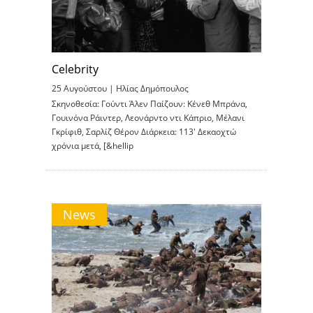
Celebrity
25 Αυγούστου |
Ηλίας Δημόπουλος
Σκηνοθεσία: Γούντι Άλεν Παίζουν: Κένεθ Μπράνα,
Γουινόνα Ράιντερ, Λεονάρντο ντι Κάπριο, Μέλανι
Γκρίφιθ, Σαρλίζ Θέρον Διάρκεια: 113′ Δεκαοχτώ
χρόνια μετά, [&hellip
News