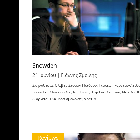
Snowden
21 Ιουνίου |
Γιάννης Σμοΐλης
Σκηνοθεσία: Όλιβερ Στόουν Παίζουν: Τζόζεφ Γκόρντον-Λεβίτ,
Γούντλεϊ, Μελίσσα Λίο, Ρις Ίφανς, Τομ Γουίλκινσον, Νίκολας Κ
Διάρκεια: 134′ Βασισμένο σε [&hellip
Reviews