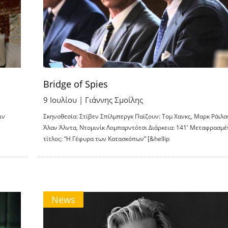
Bridge of Spies
9 Ιουλίου |
Γιάννης Σμοΐλης
ιν
Σκηνοθεσία: Στίβεν Σπίλμπεργκ Παίζουν: Τομ Χανκς, Μαρκ Ράιλα
Άλαν Άλντα, Ντομινίκ Λομπαρντότσι Διάρκεια: 141′ Μεταφρασμέ
τίτλος: “Η Γέφυρα των Κατασκόπων” [&hellip
News