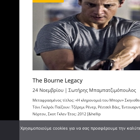
The Bourne Legacy
24 Νοεμβρίου |
Σωτήρης Μπαμπατζιμόπουλος
Μεταφρασμένος τίτλος: «Η κληρονομιά του Μπορν» Σκηνοθε
Τόνι Γκιλρόι Παίζουν: Τζέρεμι Ρένερ, Ρέιτσελ Βάις, Έντουαρν
Νόρτον, Σκοτ Γκλεν Έτος: 2012 [&hellip
Χρησιμοποιούμε cookies για να σας προσφέρουμε την καλύτερ