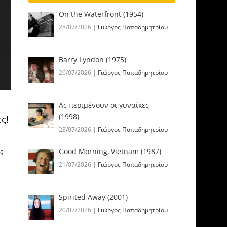
On the Waterfront (1954)
28/07/2026
|
Γιώργος Παπαδημητρίου
Barry Lyndon (1975)
26/07/2026
|
Γιώργος Παπαδημητρίου
Ας περιμένουν οι γυναίκες
(1998)
ς!
23/07/2026
|
Γιώργος Παπαδημητρίου
Good Morning, Vietnam (1987)
ας
21/07/2026
|
Γιώργος Παπαδημητρίου
Spirited Away (2001)
20/07/2026
|
Γιώργος Παπαδημητρίου