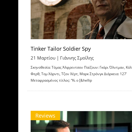
Tinker Tailor Soldier Spy
21 Μαρτίου |
Γιάννης Σμοΐλης
Σκηνοθεσία: Τόμας Άλφρεντσον Παίζουν: Γκάρι Όλντμαν, Κόλ
Φερθ, Τομ Χάρντι, Τζον Χέρτ, Μαρκ Στρόνγκ Διάρκεια: 127′
Μεταφρασμένος τίτλος: “Κι ο [&hellip
Reviews