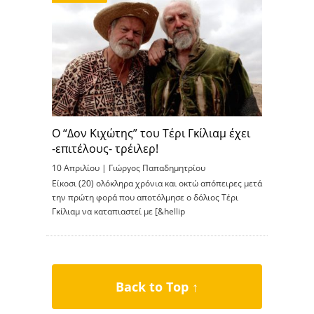
Ο “Δον Κιχώτης” του Τέρι Γκίλιαμ έχει
-επιτέλους- τρέιλερ!
10 Απριλίου |
Γιώργος Παπαδημητρίου
Είκοσι (20) ολόκληρα χρόνια και οκτώ απόπειρες μετά
την πρώτη φορά που αποτόλμησε ο δόλιος Τέρι
Γκίλιαμ να καταπιαστεί με [&hellip
Back to Top ↑