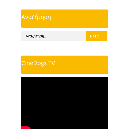
Αναζήτηση
CineDogs TV