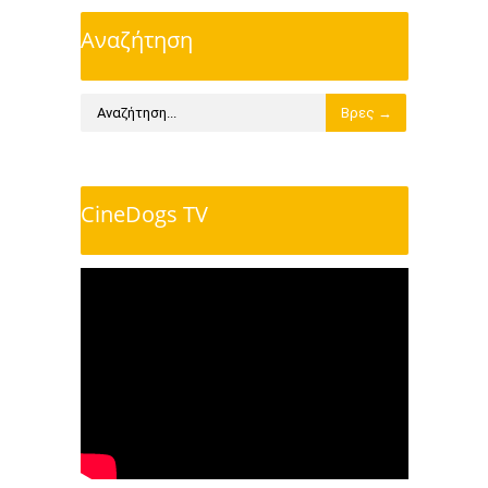
Αναζήτηση
CineDogs TV