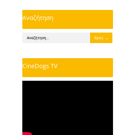
Αναζήτηση
CineDogs TV