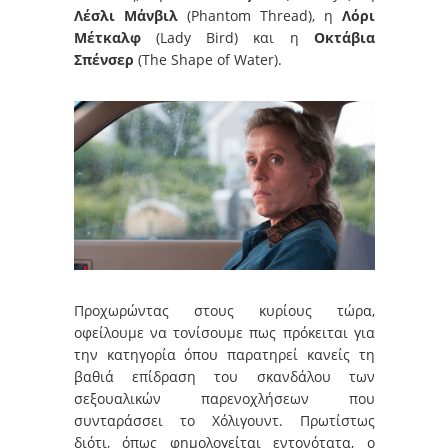
Λέσλι Μάνβιλ
(Phantom Thread), η
Λόρι
Μέτκαλφ
(Lady Bird) και η
Οκτάβια
Σπένσερ
(The Shape of Water).
Προχωρώντας στους κυρίους τώρα,
οφείλουμε να τονίσουμε πως πρόκειται για
την κατηγορία όπου παρατηρεί κανείς τη
βαθιά επίδραση του σκανδάλου των
σεξουαλικών παρενοχλήσεων που
συνταράσσει το Χόλιγουντ. Πρωτίστως
διότι, όπως φημολογείται εντονότατα, ο