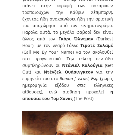
πιάνει στην κορυφή των οσκαρικών
τροπαιούχων την Κάθριν Χέπμπορν),
έχοντας ήδη ανακοινώσει ήδη την οριστική
του αποχώρηση από τον κινηματογράφο.
Παρόλα αυτά, το μεγάλο φαβορί δεν είναι
άλλος από τον
Γκάρι Όλντμαν
(Darkest
Hour), με τον νεαρό Γάλλο
Τιμοτέ Σαλαμέ
(Call Me By Your Name) να τον ακολουθεί
στα προγνωστικά. Την τελική πεντάδα
συμπληρώνουν οι
Ντάνιελ Καλούγια
(Get
Out) και
Ντένζελ Ουάσινγκτον
για την
ερμηνεία του στο
Roman J. Israel, Esq.
(χωρίς
ημερομηνία εξόδου στις ελληνικές
αίθουσες), ενώ αίσθηση προκαλεί
η
απουσία του Τομ Χανκς
(The Post).