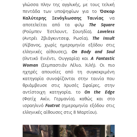
γλώσσα πλην της αγγλικής, με τους τελική
πεντάδα των υποψηφίων για το
Όσκαρ
Καλύτερης Ξενόγλωσσης Ταινίας
να
αποτελείται από τα φιλμ
The Square
(Ρούμπεν Έστλουντ, Σουηδία),
Loveless
(Αντρέι Ζβιάγκιντσεφ, Ρωσία),
The Insult
(Λίβανος, χωρίς ημερομηνία εξόδου στις
ελληνικές αίθουσες),
On Body and Soul
(Ιλντικό Ενιέντι, Ουγγαρία) και
A Fantastic
Woman
(Σεμπαστιάν Λέλιο, Χιλή). Οι πιο
ηχηρές απουσίες από τη συγκεκριμένη
κατηγορία συνοψίζονται στην ταινία που
θριάμβευσε στις Χρυσές Σφαίρες, στην
αντίστοιχη κατηγορία, το
On the Edge
(Φατίχ Ακίν, Γερμανία), καθώς και στο
ισραηλινό
Foxtrot
(ημερομηνία εξόδου στις
ελληνικές αίθουσες στις 8 Μαρτίου).