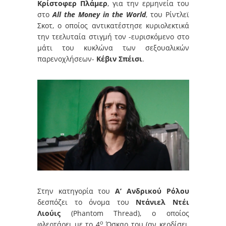
Κρίστοφερ Πλάμερ
, για την ερμηνεία του
στο
All the Money in the World
, του Ρίντλεϊ
Σκοτ, ο οποίος αντικατέστησε κυριολεκτικά
την τεελυταία στιγμή τον -ευρισκόμενο στο
μάτι του κυκλώνα των σεξουαλικών
παρενοχλήσεων-
Κέβιν Σπέισι
.
Στην κατηγορία του
Α’ Ανδρικού Ρόλου
δεσπόζει το όνομα του
Ντάνιελ Ντέι
Λιούις
(Phantom Thread), ο οποίος
ο
φλερτάρει με το 4
Όσκαρ του (αν κερδίσει,