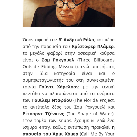
Όσον αφορά τον
Β’ Ανδρικό Ρόλο
, και πέρα
από την παρουσία του
Κρίστοφερ Πλάμερ
,
το μεγάλο φαβορί στην οσκαρική κούρσα
είναι ο
Σαμ Ρόκγουελ
(Three Billboards
Outside Ebbing, Missouri), ενώ υποψήφιος
στην ίδια κατηγορία είναι και ο
συμπρωταγωνιστής του στη συγκεκριμένη
ταινία
Γούντι Χάρελσον
, με την τελική
πεντάδα να πλαισιώνεται από τα ονόματα
των
Γουίλεμ Νταφόου
(The Florida Project,
το αντίπαλο δέος του Σαμ Ρόκγουελ) και
Ρίτσαρντ Τζένκινς
(The Shape of Water).
Στον τομέα των snubs, έχουμε κι εδώ ένα
ισχυρό entry, καθώς εντύπωση προκαλεί
η
απουσία του Άρμι Χάμερ
(Call Me By Your