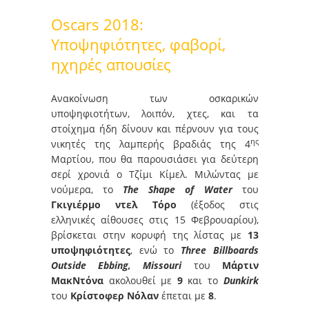
Oscars 2018:
Υποψηφιότητες, φαβορί,
ηχηρές απουσίες
Ανακοίνωση των οσκαρικών
υποψηφιοτήτων, λοιπόν, χτες, και τα
στοίχημα ήδη δίνουν και πέρνουν για τους
ης
νικητές της λαμπερής βραδιάς της 4
Μαρτίου, που θα παρουσιάσει για δεύτερη
σερί χρονιά ο Τζίμι Κίμελ. Μιλώντας με
νούμερα, το
The Shape of Water
του
Γκιγιέρμο ντελ Τόρο
(έξοδος στις
ελληνικές αίθουσες στις 15 Φεβρουαρίου),
βρίσκεται στην κορυφή της λίστας με
13
υποψηφιότητες
, ενώ το
Three Billboards
Outside Ebbing, Missouri
του
Μάρτιν
ΜακΝτόνα
ακολουθεί με
9
και το
Dunkirk
του
Κρίστοφερ Νόλαν
έπεται με
8
.