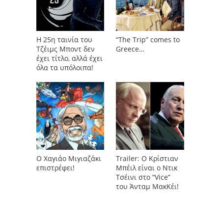
Η 25η ταινία του
“Τhe Trip” comes to
Τζέιμς Μποντ δεν
Greece…
έχει τίτλο, αλλά έχει
όλα τα υπόλοιπα!
Ο Χαγιάο Μιγιαζάκι
Trailer: Ο Κρίστιαν
επιστρέφει!
Μπέιλ είναι ο Ντικ
Τσέινι στο “Vice”
του Άνταμ ΜακΚέι!