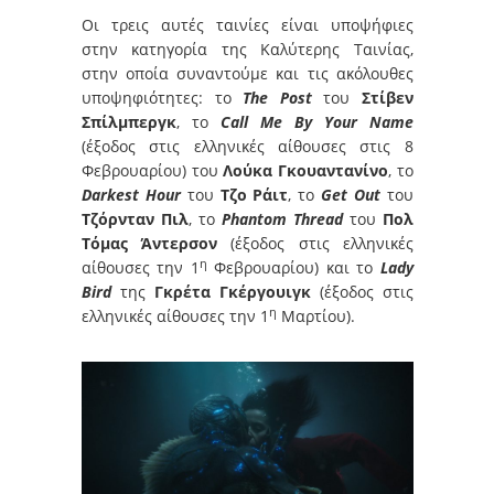
Οι τρεις αυτές ταινίες είναι υποψήφιες
στην κατηγορία της Καλύτερης Ταινίας,
στην οποία συναντούμε και τις ακόλουθες
υποψηφιότητες: το
The Post
του
Στίβεν
Σπίλμπεργκ
, το
Call Me By Your Name
(έξοδος στις ελληνικές αίθουσες στις 8
Φεβρουαρίου) του
Λούκα Γκουαντανίνο
, το
Darkest Hour
του
Τζο Ράιτ
, το
Get Out
του
Τζόρνταν Πιλ
, το
Phantom Thread
του
Πολ
Τόμας Άντερσον
(έξοδος στις ελληνικές
η
αίθουσες την 1
Φεβρουαρίου) και το
Lady
Bird
της
Γκρέτα Γκέργουιγκ
(έξοδος στις
η
ελληνικές αίθουσες την 1
Μαρτίου).