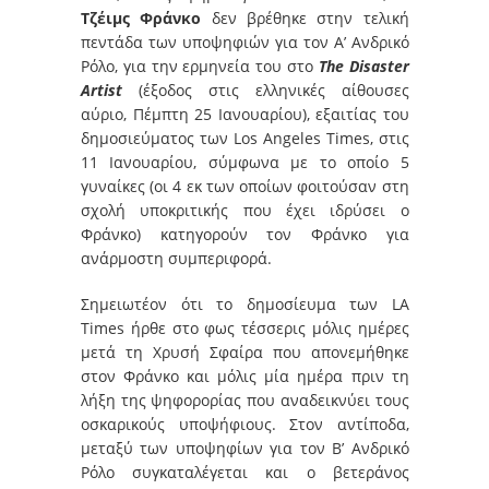
Τζέιμς Φράνκο
δεν βρέθηκε στην τελική
πεντάδα των υποψηφιών για τον Α’ Ανδρικό
Ρόλο, για την ερμηνεία του στο
The Disaster
Artist
(έξοδος στις ελληνικές αίθουσες
αύριο, Πέμπτη 25 Ιανουαρίου), εξαιτίας του
δημοσιεύματος των Los Angeles Times, στις
11 Ιανουαρίου, σύμφωνα με το οποίο 5
γυναίκες (οι 4 εκ των οποίων φοιτούσαν στη
σχολή υποκριτικής που έχει ιδρύσει ο
Φράνκο) κατηγορούν τον Φράνκο για
ανάρμοστη συμπεριφορά.
Σημειωτέον ότι το δημοσίευμα των LA
Times ήρθε στο φως τέσσερις μόλις ημέρες
μετά τη Χρυσή Σφαίρα που απονεμήθηκε
στον Φράνκο και μόλις μία ημέρα πριν τη
λήξη της ψηφορορίας που αναδεικνύει τους
οσκαρικούς υποψήφιους. Στον αντίποδα,
μεταξύ των υποψηφίων για τον Β’ Ανδρικό
Ρόλο συγκαταλέγεται και ο βετεράνος