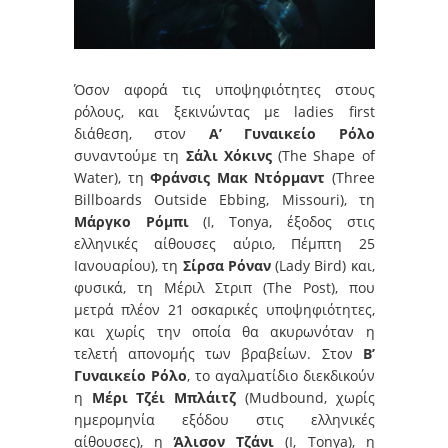
Όσον αφορά τις υποψηφιότητες στους
ρόλους, και ξεκινώντας με ladies first
διάθεση, στον
Α’ Γυναικείο Ρόλο
συναντούμε τη
Σάλι Χόκινς
(The Shape of
Water), τη
Φράνσις Μακ Ντόρμαντ
(Three
Billboards Outside Ebbing, Missouri), τη
Μάργκο Ρόμπι
(I, Tonya, έξοδος στις
ελληνικές αίθουσες αύριο, Πέμπτη 25
Ιανουαρίου), τη
Σίρσα Ρόναν
(Lady Bird) και,
φυσικά, τη Μέριλ Στριπ (The Post), που
μετρά πλέον 21 οσκαρικές υποψηφιότητες,
και χωρίς την οποία θα ακυρωνόταν η
τελετή απονομής των βραβείων. Στον
Β’
Γυναικείο Ρόλο
, το αγαλματίδιο διεκδικούν
η
Μέρι Τζέι Μπλάιτζ
(Mudbound, χωρίς
ημερομηνία εξόδου στις ελληνικές
αίθουσες), η
Άλισον Τζάνι
(I, Tonya), η