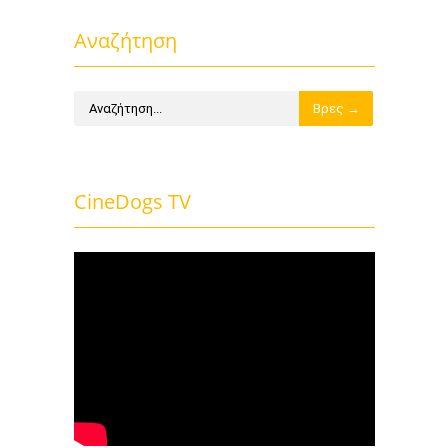
Αναζήτηση
CineDogs TV