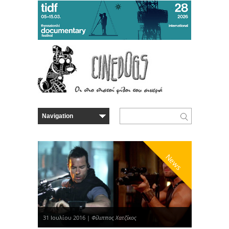
News
31 Ιουλίου 2016 |
Φίλιππος Χατζίκος