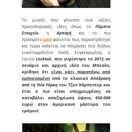
Το μυαλό που γέννησε ουκ ολίγες
πρωτοποριακές ιδέες όπως το
Πέμπτο
Στοιχείο
, η
Αρπαγή
και το πιο
πρόσφατο
Lucy
φαίνεται πως παραστράτησε
και τώρα καλείται να πληρώσει ένα διόλου
ευκαταφρόνητο ποσό. Συγκεκριμένα
,
η
ταινία
Lockout, π
ου γυρίστηκε το 2012 σε
σενάριο και αρχική ιδέα του Μπεσόν,
κρίθηκε ότι
είναι κάτι παραπάνω από
εμπνευσμένη
από το κλασικό
Απόδραση
από τη Νέα Υόρκη
του Τζον Κάρπεντερ και
έτσι ο Λικ είναι υποχρεωμένος να
καταβάλει αποζημίωση ύψους 450.000
ευρώ στον Αμερικανό μάστορα του
τρόμου!