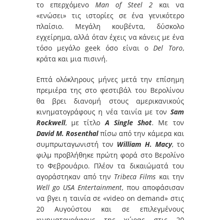
το επερχόμενο
Man of Steel 2
και να
«ενώσει» τις ιστορίες σε ένα γενικότερο
πλαίσιο. Μεγάλη κουβέντα, δύσκολο
εγχείρημα, αλλά όταν έχεις να κάνεις με ένα
τόσο μεγάλο geek όσο είναι ο
Del Toro
,
κράτα και μια πισινή.
Επτά ολόκληρους μήνες μετά την επίσημη
πρεμιέρα της στο φεστιβάλ του Βερολίνου
θα βρει διανομή στους αμερικανικούς
κινηματογράφους η νέα ταινία με τον
Sam
Rockwell
, με τίτλο
A Single Shot
. Με τον
David M. Rosenthal
πίσω από την κάμερα και
συμπρωταγωνιστή τον
William H. Macy
, το
φιλμ προβλήθηκε πρώτη φορά στο Βερολίνο
το Φεβρουάριο. Πλέον τα δικαιώματά του
αγοράστηκαν από την
Tribeca Films
και την
Well go USA Entertainment
, που αποφάσισαν
να βγει η ταινία σε «video on demand» στις
20 Αυγούστου και σε επιλεγμένους
κινηματογράφους της χώρας στις
20