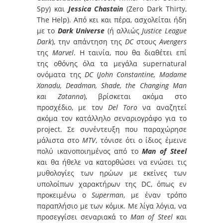
Spy) και
Jessica Chastain
(Zero Dark Thirty,
The Help). Από κει και πέρα, ασχολείται ήδη
με το
Dark Universe
(ή αλλιώς
Justice League
Dark
), την απάντηση της
DC
στους
Avengers
της
Marvel
. Η ταινία, που θα διαθέτει επί
της οθόνης όλα τα μεγάλα supernatural
ονόματα της
DC
(
John Constantine, Madame
Xanadu, Deadman, Shade, the Changing Man
και Zatanna
), βρίσκεται ακόμα στο
προσχέδιο, με τον
Del Toro
να αναζητεί
ακόμα τον κατάλληλο σεναριογράφο για το
project. Σε συνέντευξη που παραχώρησε
μάλιστα στο
MTV
, τόνισε ότι ο ίδιος έμεινε
πολύ ικανοποιημένος από το
Man of Steel
και θα ήθελε να κατορθώσει να ενώσει τις
μυθολογίες των ηρώων με εκείνες των
υπολοίπων χαρακτήρων της DC, όπως εν
προκειμένω ο
Superman
, με έναν τρόπο
παραπλήσιο με των κόμικ. Με λίγα λόγια, να
προσεγγίσει σεναριακά το
Man of Steel
και