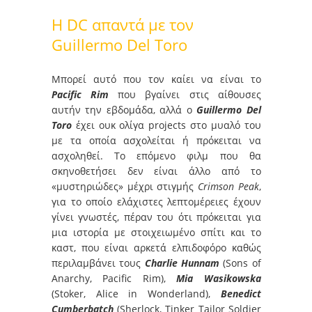
Η DC απαντά με τον
Guillermo Del Toro
Μπορεί αυτό που τον καίει να είναι το
Pacific Rim
που βγαίνει στις αίθουσες
αυτήν την εβδομάδα, αλλά ο
Guillermo Del
Toro
έχει ουκ ολίγα projects στο μυαλό του
με τα οποία ασχολείται ή πρόκειται να
ασχοληθεί. Το επόμενο φιλμ που θα
σκηνοθετήσει δεν είναι άλλο από το
«μυστηριώδες» μέχρι στιγμής
Crimson Peak
,
για το οποίο ελάχιστες λεπτομέρειες έχουν
γίνει γνωστές, πέραν του ότι πρόκειται για
μια ιστορία με στοιχειωμένο σπίτι και το
καστ, που είναι αρκετά ελπιδοφόρο καθώς
περιλαμβάνει τους
Charlie
Hunnam
(Sons of
Anarchy, Pacific Rim),
Mia Wasikowska
(Stoker, Alice in Wonderland),
Benedict
Cumberbatch
(Sherlock, Tinker Tailor Soldier