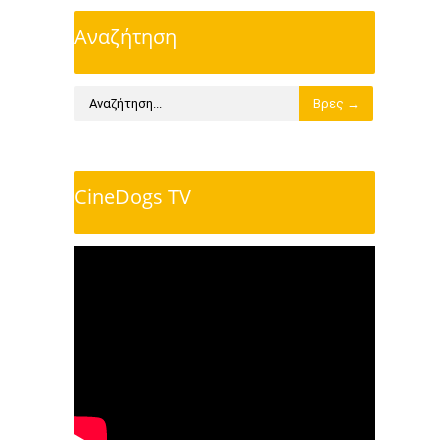
Αναζήτηση
CineDogs TV