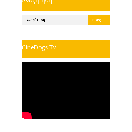
Αναζήτηση
CineDogs TV