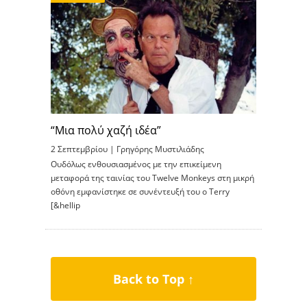
“Μια πολύ χαζή ιδέα”
2 Σεπτεμβρίου |
Γρηγόρης Μυστιλιάδης
Ουδόλως ενθουσιασμένος με την επικείμενη
μεταφορά της ταινίας του Twelve Monkeys στη μικρή
οθόνη εμφανίστηκε σε συνέντευξή του ο Terry
[&hellip
Back to Top ↑