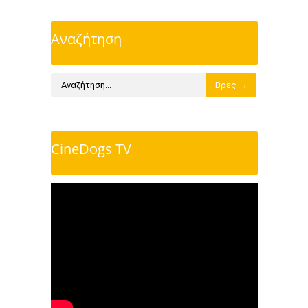
Αναζήτηση
CineDogs TV