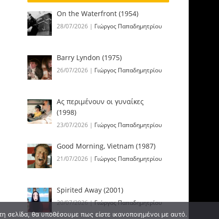
On the Waterfront (1954)
28/07/2026
|
Γιώργος Παπαδημητρίου
Barry Lyndon (1975)
26/07/2026
|
Γιώργος Παπαδημητρίου
Ας περιμένουν οι γυναίκες
(1998)
23/07/2026
|
Γιώργος Παπαδημητρίου
Good Morning, Vietnam (1987)
21/07/2026
|
Γιώργος Παπαδημητρίου
Spirited Away (2001)
20/07/2026
|
Γιώργος Παπαδημητρίου
τη σελίδα, θα υποθέσουμε πως είστε ικανοποιημένοι με αυτό.