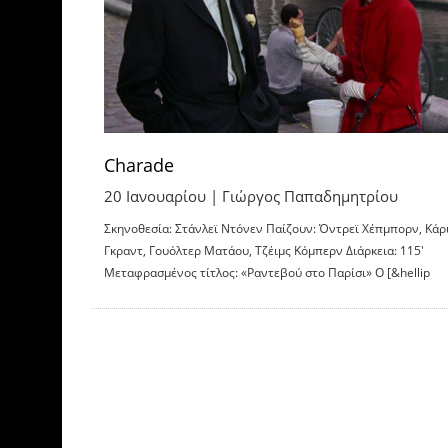
Charade
20 Ιανουαρίου |
Γιώργος Παπαδημητρίου
Σκηνοθεσία: Στάνλεϊ Ντόνεν Παίζουν: Όντρεϊ Χέπμπορν, Κάρ
Γκραντ, Γουόλτερ Ματάου, Τζέιμς Κόμπερν Διάρκεια: 115′
Μεταφρασμένος τίτλος: «Ραντεβού στο Παρίσι» Ο [&hellip