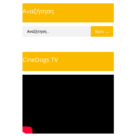
Αναζήτηση
CineDogs TV