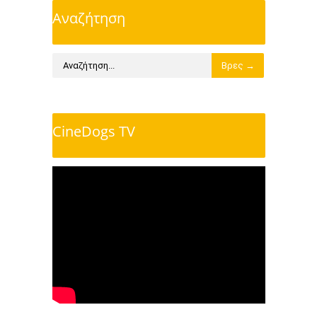
Αναζήτηση
CineDogs TV