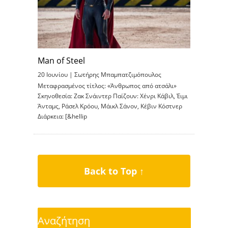
Man of Steel
20 Ιουνίου |
Σωτήρης Μπαμπατζιμόπουλος
Μεταφρασμένος τίτλος: «Άνθρωπος από ατσάλι»
Σκηνοθεσία: Ζακ Σνάιντερ Παίζουν: Χένρι Κάβιλ, Έιμι
Άνταμς, Ράσελ Κρόου, Μάικλ Σάνον, Κέβιν Κόστνερ
Διάρκεια: [&hellip
Back to Top ↑
Αναζήτηση