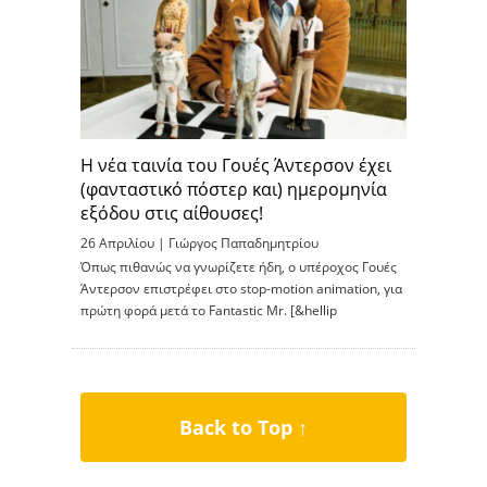
Η νέα ταινία του Γουές Άντερσον έχει
(φανταστικό πόστερ και) ημερομηνία
εξόδου στις αίθουσες!
26 Απριλίου |
Γιώργος Παπαδημητρίου
Όπως πιθανώς να γνωρίζετε ήδη, ο υπέροχος Γουές
Άντερσον επιστρέφει στο stop-motion animation, για
πρώτη φορά μετά το Fantastic Mr. [&hellip
Back to Top ↑