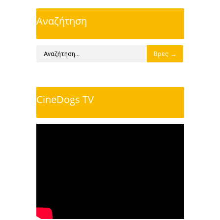
Αναζήτηση
CineDogs TV