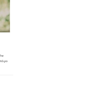
The
μπέιρο