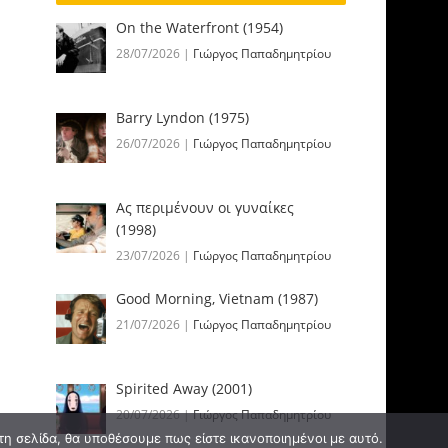
On the Waterfront (1954)
28/07/2026
|
Γιώργος Παπαδημητρίου
Barry Lyndon (1975)
26/07/2026
|
Γιώργος Παπαδημητρίου
Ας περιμένουν οι γυναίκες
(1998)
23/07/2026
|
Γιώργος Παπαδημητρίου
Good Morning, Vietnam (1987)
21/07/2026
|
Γιώργος Παπαδημητρίου
Spirited Away (2001)
20/07/2026
|
Γιώργος Παπαδημητρίου
τη σελίδα, θα υποθέσουμε πως είστε ικανοποιημένοι με αυτό.