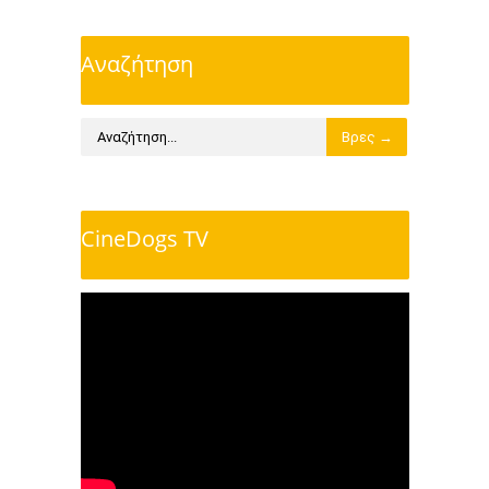
Αναζήτηση
CineDogs TV