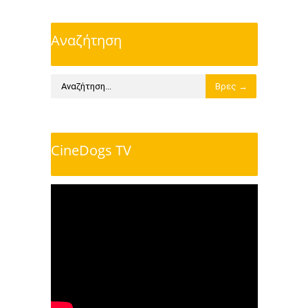
Αναζήτηση
CineDogs TV