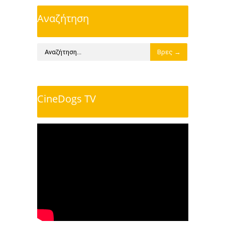
Αναζήτηση
CineDogs TV