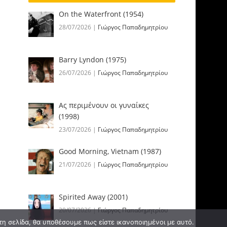
On the Waterfront (1954)
28/07/2026
|
Γιώργος Παπαδημητρίου
Barry Lyndon (1975)
26/07/2026
|
Γιώργος Παπαδημητρίου
Ας περιμένουν οι γυναίκες
(1998)
23/07/2026
|
Γιώργος Παπαδημητρίου
Good Morning, Vietnam (1987)
21/07/2026
|
Γιώργος Παπαδημητρίου
Spirited Away (2001)
20/07/2026
|
Γιώργος Παπαδημητρίου
τη σελίδα, θα υποθέσουμε πως είστε ικανοποιημένοι με αυτό.