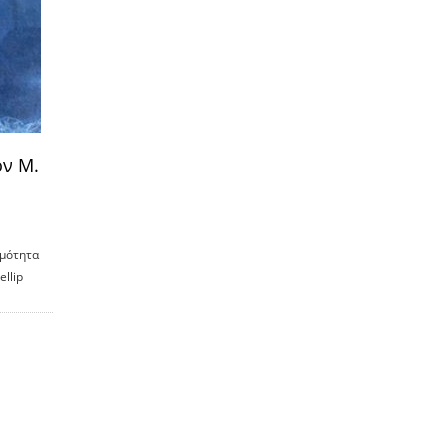
ον M.
ημότητα
llip