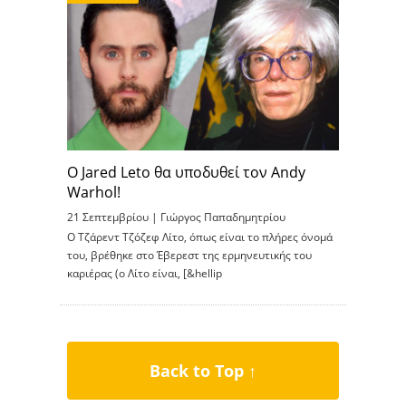
Ο Jared Leto θα υποδυθεί τον Andy
Warhol!
21 Σεπτεμβρίου |
Γιώργος Παπαδημητρίου
Ο Τζάρεντ Τζόζεφ Λίτο, όπως είναι το πλήρες όνομά
του, βρέθηκε στο Έβερεστ της ερμηνευτικής του
καριέρας (ο Λίτο είναι, [&hellip
Back to Top ↑