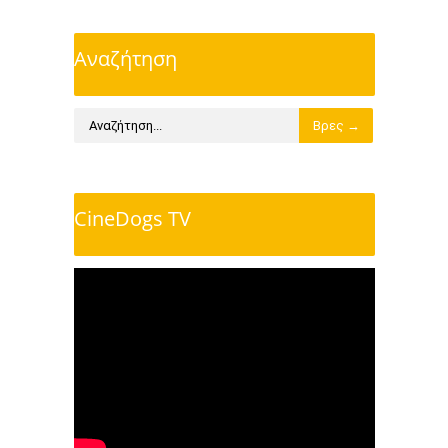
Αναζήτηση
CineDogs TV