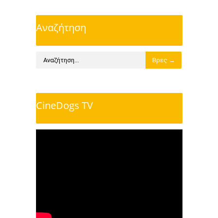
Αναζήτηση
CineDogs TV