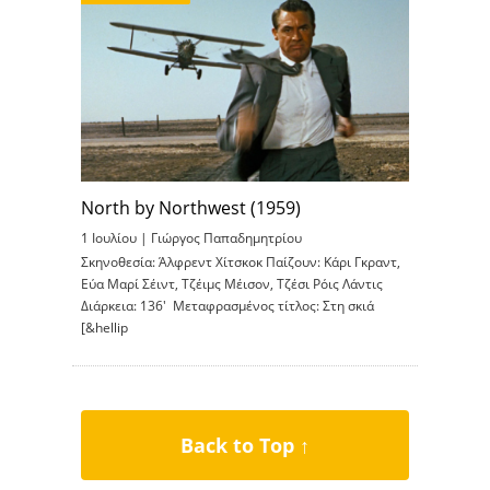
North by Northwest (1959)
1 Ιουλίου |
Γιώργος Παπαδημητρίου
Σκηνοθεσία: Άλφρεντ Χίτσκοκ Παίζουν: Κάρι Γκραντ,
Εύα Μαρί Σέιντ, Τζέιμς Μέισον, Τζέσι Ρόις Λάντις
Διάρκεια: 136′ Μεταφρασμένος τίτλος: Στη σκιά
[&hellip
Back to Top ↑