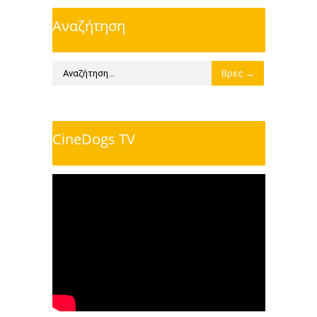
Αναζήτηση
CineDogs TV