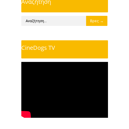
Αναζήτηση
CineDogs TV