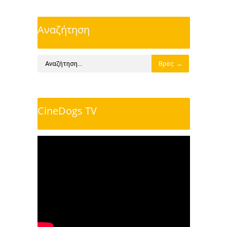
Αναζήτηση
CineDogs TV