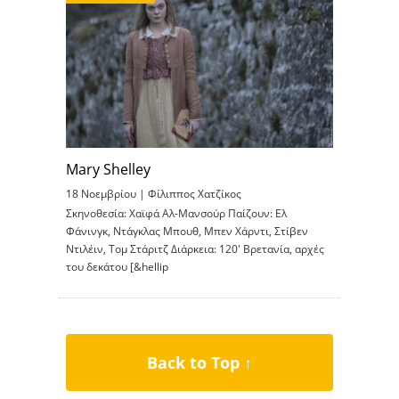
Mary Shelley
18 Νοεμβρίου |
Φίλιππος Χατζίκος
Σκηνοθεσία: Χαϊφά Αλ-Μανσούρ Παίζουν: Ελ
Φάνινγκ, Ντάγκλας Μπουθ, Μπεν Χάρντι, Στίβεν
Ντιλέιν, Τομ Στάριτζ Διάρκεια: 120′ Βρετανία, αρχές
του δεκάτου [&hellip
Back to Top ↑