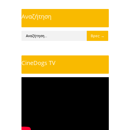
Αναζήτηση
CineDogs TV