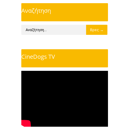
Αναζήτηση
CineDogs TV