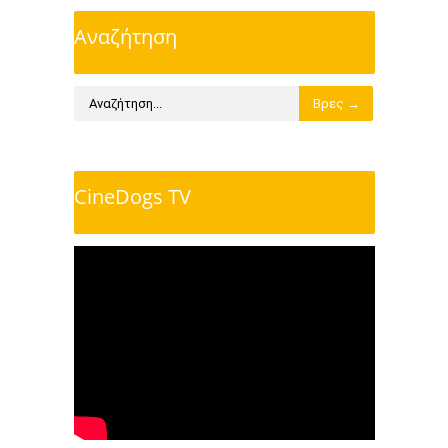
Αναζήτηση
CineDogs TV