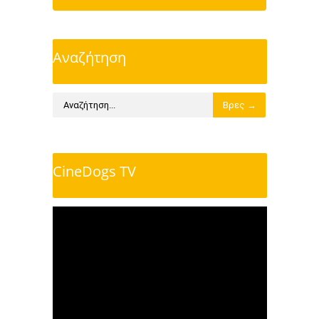
Αναζήτηση
CineDogs TV