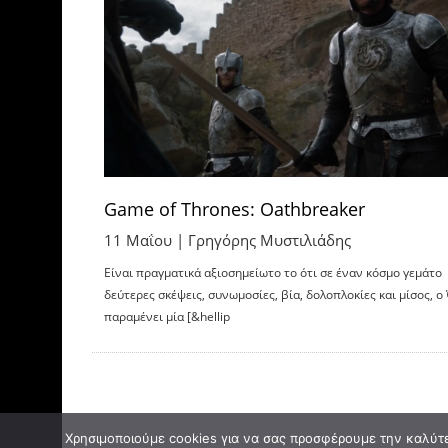
Game of Thrones: Oathbreaker
11 Μαΐου |
Γρηγόρης Μυστιλιάδης
Είναι πραγματικά αξιοσημείωτο το ότι σε έναν κόσμο γεμάτο
δεύτερες σκέψεις, συνωμοσίες, βία, δολοπλοκίες και μίσος, ο
παραμένει μία [&hellip
Χρησιμοποιούμε cookies για να σας προσφέρουμε την καλύτερ