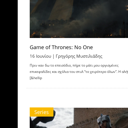
Game of Thrones: No One
16 Ιουνίου |
Γρηγόρης Μυστιλιάδης
Πριν καν δω το επεισόδιο, πήρε το μάτι μου οργισμένες
επικεφαλίδες και σχόλια του στυλ “το χειρότερο όλων”. Η αλή
[&hellip
Series