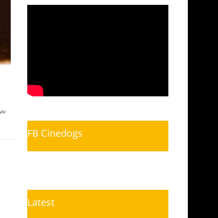
των
FB Cinedogs
Latest