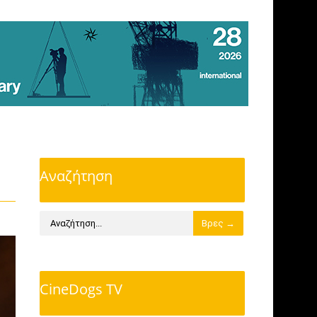
Αναζήτηση
CineDogs TV