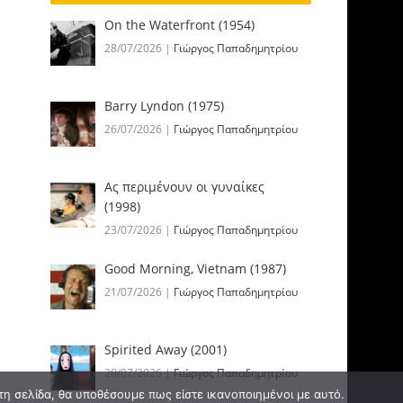
On the Waterfront (1954)
28/07/2026
|
Γιώργος Παπαδημητρίου
Barry Lyndon (1975)
26/07/2026
|
Γιώργος Παπαδημητρίου
Ας περιμένουν οι γυναίκες
(1998)
23/07/2026
|
Γιώργος Παπαδημητρίου
Good Morning, Vietnam (1987)
21/07/2026
|
Γιώργος Παπαδημητρίου
Spirited Away (2001)
20/07/2026
|
Γιώργος Παπαδημητρίου
τη σελίδα, θα υποθέσουμε πως είστε ικανοποιημένοι με αυτό.