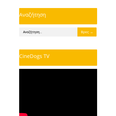
Αναζήτηση
CineDogs TV