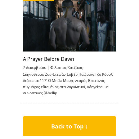
A Prayer Before Dawn
7 Δεκεμβρίου |
Φίλιππος Χατζίκος
Σκηνοθεσία: Ζαν-Στεφάν Σοβέρ Παίζουν: Τζο Κόουλ
Διάρκεια: 117′ Ο Μπίλι Μουρ, νεαρός Βρετανός
πυγμάχος εθισμένος στα ναρκωτικά, οδηγείται με
συνοπτικές [&hellip
Back to Top ↑