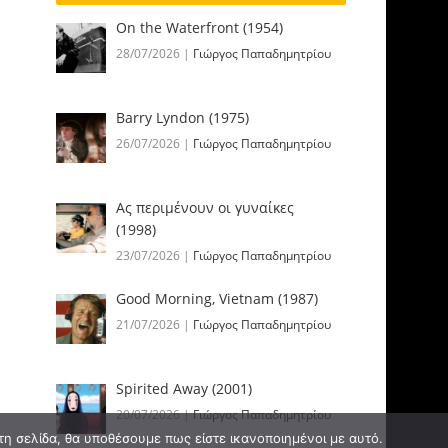
On the Waterfront (1954)
28/07/2026
|
Γιώργος Παπαδημητρίου
Barry Lyndon (1975)
26/07/2026
|
Γιώργος Παπαδημητρίου
Ας περιμένουν οι γυναίκες
(1998)
23/07/2026
|
Γιώργος Παπαδημητρίου
Good Morning, Vietnam (1987)
21/07/2026
|
Γιώργος Παπαδημητρίου
Spirited Away (2001)
20/07/2026
|
Γιώργος Παπαδημητρίου
τη σελίδα, θα υποθέσουμε πως είστε ικανοποιημένοι με αυτό.